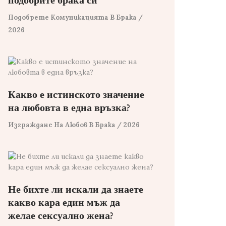
подобрите брака си
Подобрете Комуникацията В Брака
/
2026
Какво е истинското значение
на любовта в една връзка?
Изграждане На Любов В Брака
/ 2026
Не бихте ли искали да знаете
какво кара един мъж да
желае сексуално жена?