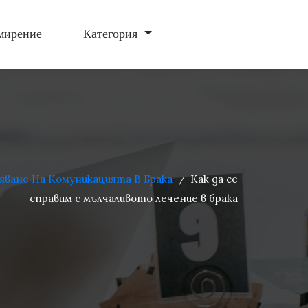
мирение
Категория
яване На Комуникацията В Брака
Как да се
/
справим с мълчаливото лечение в брака