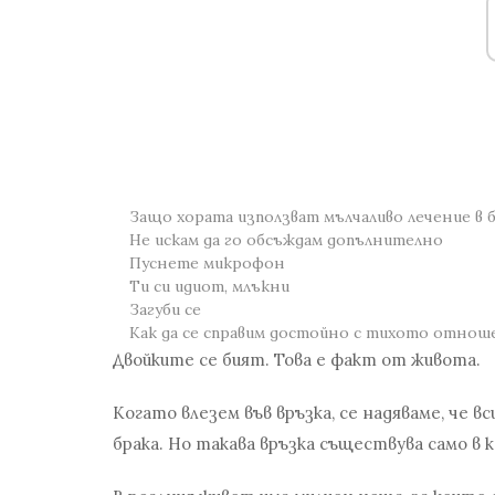
Защо хората използват мълчаливо лечение в 
Не искам да го обсъждам допълнително
Пуснете микрофон
Ти си идиот, млъкни
Загуби се
Как да се справим достойно с тихото отнош
Двойките се бият. Това е факт от живота.
Когато влезем във връзка, се надяваме, че 
брака. Но такава връзка съществува само в 