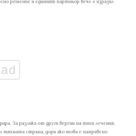
лено решение и единият партньор вече е изразил
ad
ра. За разлика от други версии на тихи лечения,
 тяхната страна, дори ако това е направено