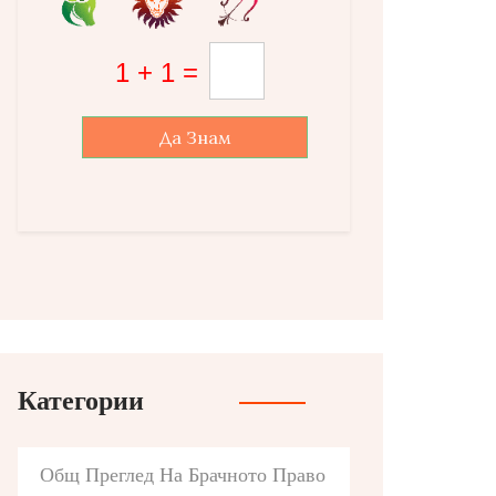
Да Знам
Категории
Общ Преглед На Брачното Право