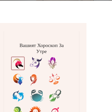
Вашият Хороскоп За
Утре