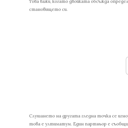
Това важи, когато двойката обсъжда опреде
становището си.
Слушането на другата гледна точка се игнори
това е ултиматум. Един партньор е съобщил