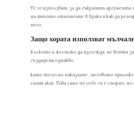
Те го използват, за да съкратят аргумента 
на тихото отношение в брака и как да реаги
него.
Защо хората използват мълчали
Колкото и жестоко да изглежда, не всички з
създадени еднакво.
като
телесно наказание
, неговото прилож
самия акт. Това само по себе си е спорно, но