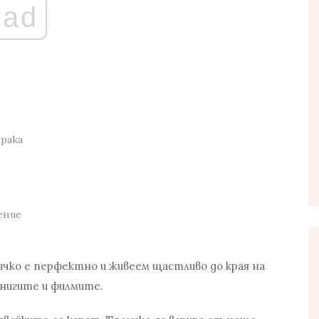
ad
брака
ение
всичко е перфектно и живеем щастливо до края на
книгите и филмите.