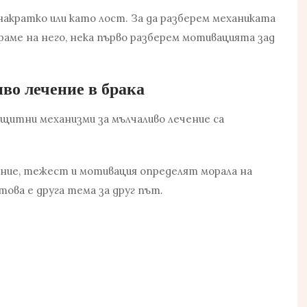
накратко или като лост. За да разберем механиката
раме на него, нека първо разберем мотивацията зад
во лечение в брака
ащитни механизми за мълчаливо лечение са
ение, тежест и мотивация определят морала на
 това е друга тема за друг път.