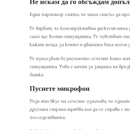
Не искам да го обсъждам допъ
Един партньор смята, че няма смисъл да про
Те вярват, че конструктивна дискусия няма
само ще влоши ситуацията. Те чувстват гне
кажат неща, за които и двамата биха могли 
Те използват безшумното лечение като нач
ситуацията. Това е начин за защита на връз
битка.
Пуснете микрофон
Този тих вкус на лечение означава, че еднат
Другата страна трябва или да се справи с тов
последствията.