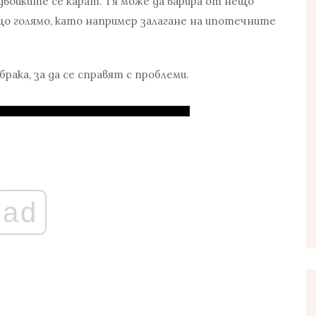
двойките се карат. Тя може да варира от нещо
о голямо, като например залагане на ипотечните
ака, за да се справят с проблеми.
ad