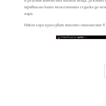
В реалния живот има милион неща, за които 
тривиално като тоалетната седалка до нещ
пари.
Някои хора използват тихото отношение в бр