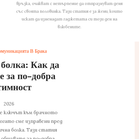
връзка, очакват с нетърпение да отпразнуват деня
със своята половинка. Тази статия е за жени, които
искат да изненадат гаджетата си този ден на
влюбените.
омуникацията В Брака
болка: Как да
 за по-добра
тимност
2026
е ключът към брачното
огато сме изправени пред
ична болка. Тази статия
а общувате за по-добра