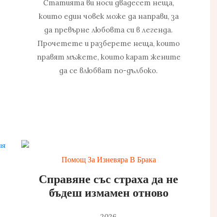
Статията ви носи двадесет неща,
които един човек може да направи, за
да превърне любовта си в легенда.
Прочетете и разберете неща, които
правят мъжете, които карат жените
да се влюбват по-дълбоко.
Помощ За Изневяра В Брака
Справяне със страха да не
бъдеш измамен отново
2026