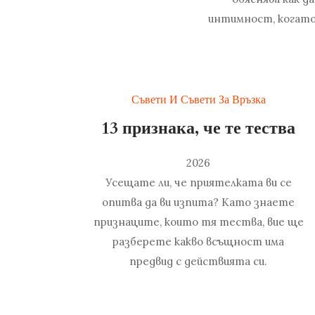
интимност, когато
Съвети И Съвети За Връзка
13 признака, че те тества
2026
Усещате ли, че приятелката ви се
опитва да ви изпита? Като знаете
признаците, които тя тества, вие ще
разберете какво всъщност има
предвид с действията си.