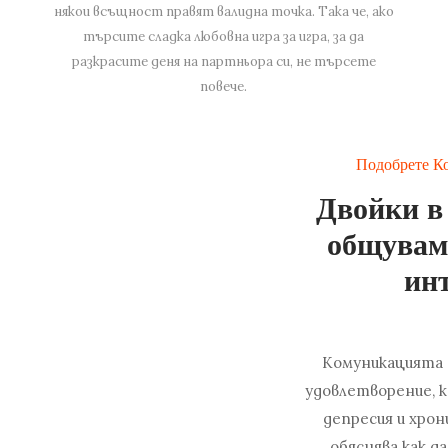
някои всъщност правят валидна точка. Така че, ако
търсите сладка любовна игра за игра, за да
разкрасите деня на партньора си, не търсете
повече.
Подобрете К
Двойки в 
общуваме
ин
Комуникацията 
удовлетворение, к
депресия и хрон
обяснява как д