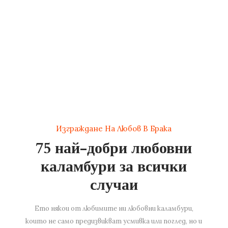
Изграждане На Любов В Брака
75 най-добри любовни
каламбури за всички
случаи
Ето някои от любимите ни любовни каламбури,
които не само предизвикват усмивка или поглед, но и