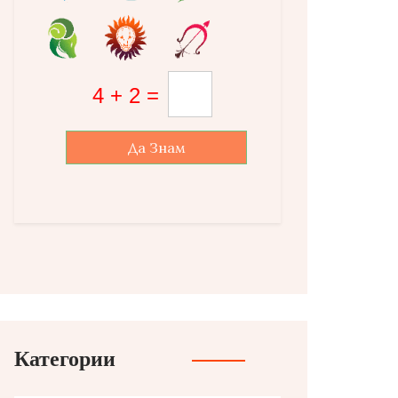
Да Знам
Категории