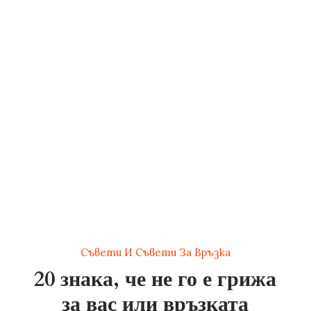
Съвети И Съвети За Връзка
20 знака, че не го е грижа
за вас или връзката