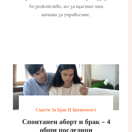
безпокойство, но за щастие има
начини за управление.
Съвети За Брак И Бременност
Спонтанен аборт и брак - 4
общи последици