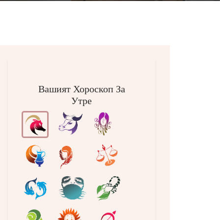
Вашият Хороскоп За
Утре