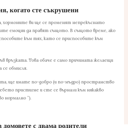
ия, когато сте съкрушени
да, хормоните ви ще се променят непрекъснато
шите емоции да правят същото. В същото време, ако
испособите към тях, като се приспособите към
ъв връзката. Това обаче е само причината
желаещи
 се обмисля.
тта, ще имате по-добро (и по-мъдро) пространство
бебето пристигне и сте се върнали към някакво
о нормално ”).
в домовете с двама родители