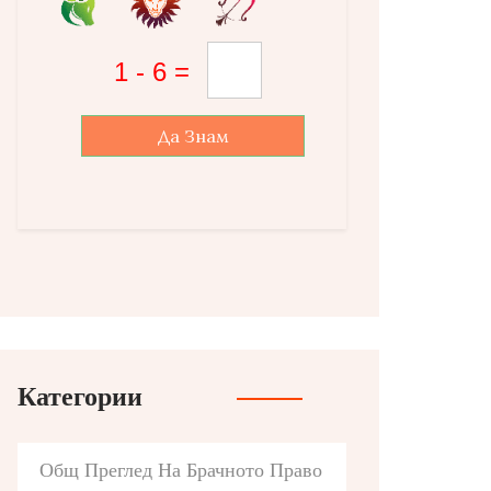
Да Знам
Категории
Общ Преглед На Брачното Право