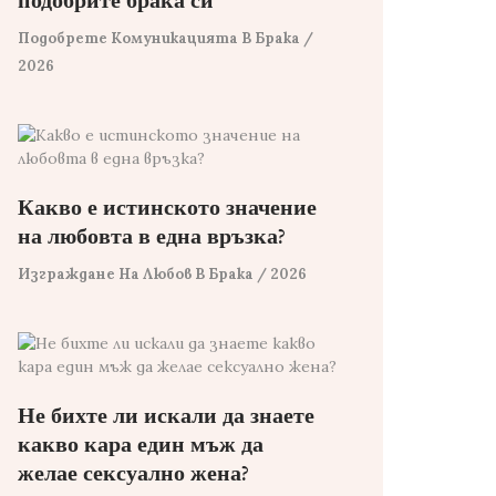
подобрите брака си
Подобрете Комуникацията В Брака
/
2026
Какво е истинското значение
на любовта в една връзка?
Изграждане На Любов В Брака
/ 2026
Не бихте ли искали да знаете
какво кара един мъж да
желае сексуално жена?