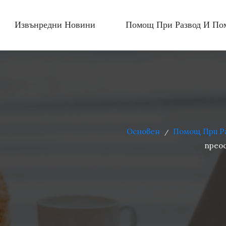
Извънредни Новини
Помощ При Развод И По
Основен
Помощ При Р
/
преос