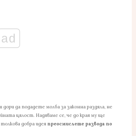
ad
ли дори да подадете молба за законна раздяла, не
ната цялост. Надяваме се, че до края му ще
 толкова добра идея
преосмислете развода по