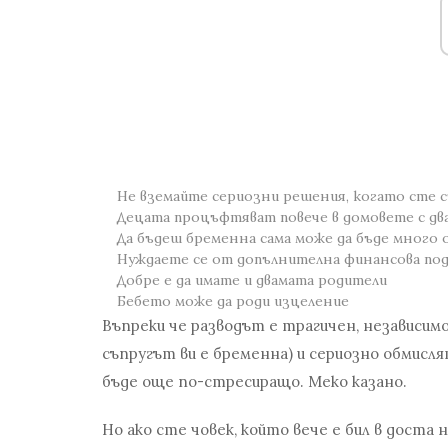
Не вземайте сериозни решения, когато сте 
Децата процъфтяват повече в домовете с дв
Да бъдеш бременна сама може да бъде много
Нуждаете се от допълнителна финансова по
Добре е да имате и двамата родители
Бебето може да роди изцеление
Въпреки че разводът е трагичен, независимо
съпругът ви е бременна) и сериозно обмисл
бъде още по-стресиращо. Меко казано.
Но ако сте човек, който вече е бил в доста