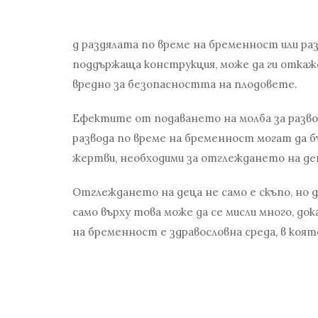
д
раздялата по време на бременност или ра
поддържаща конструкция, може да ги откаже
вредно за безопасността на плодовете.
Ефектите от
подаването на молба за разв
развода по време на бременност могат да б
жертви, необходими за отглеждането на де
Отглеждането на деца не само е скъпо, но д
само върху това може да се мисли много, д
на бременност
е здравословна среда, в коя