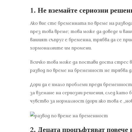
1. Не вземайте сериозни решен
Ако вие сте бременната по време на разво
през това време; това може да доведе и ва
вашият съпруг е бременна, трябва да се пр
хормоналните им промени.
Всичко това може да постави доста стрес в
развод по време на бременност
не трябва да
Дори да е имало проблеми преди бременнос
за вземане на сериозни решения, след като 
чувство за нормалност (дори ако това е „нов
2. Децата процъфтяват повече 