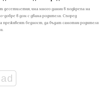
от десетилетия, има много данни в подкрепа на
по-добре в дом с двама родители. Според
и да преживеят бедност, да бъдат самотни родители
и.
ad