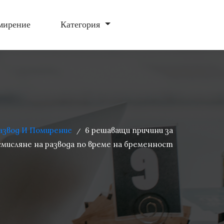
мирение
Категория
азвод И Помирение
6 решаващи причини за
/
мисляне на развода по време на бременност