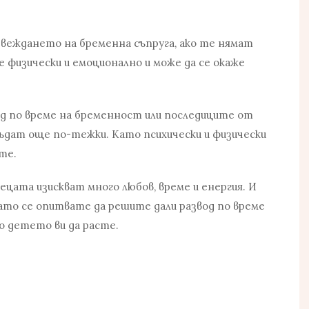
звеждането на бременна съпруга, ако те нямат
 физически и емоционално и може да се окаже
од по време на бременност или последиците от
ъдат още по-тежки. Като психически и физически
те.
ецата изискват много любов, време и енергия. И
окато се опитвате да решите дали
развод по време
то детето ви да расте.