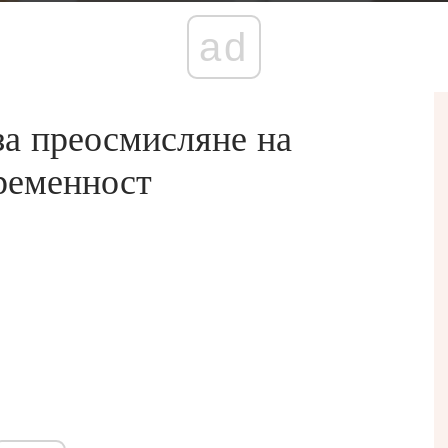
ad
а преосмисляне на
бременност