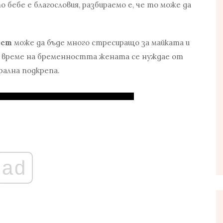
о бебе е благословия, разбираемо е, че то може да
ост
може да бъде много стресиращо за майката и
о време на бременността жената се нуждае от
рална подкрепа.
ad