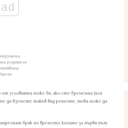
ad
съкрушени
ама родители
 опитваща
дкрепа
 от условията може би, ако сте бременна (или
яте да вземете такъв вид решение, това може да
 напрегнат брак по времето, когато за първи път