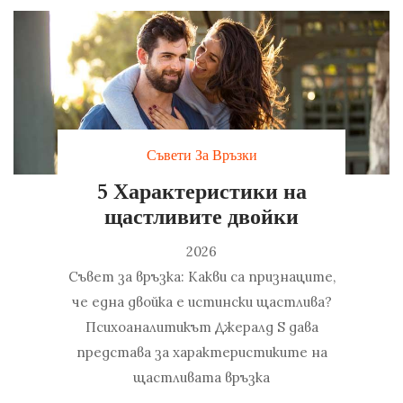
Съвети За Връзки
5 Характеристики на
щастливите двойки
2026
Съвет за връзка: Какви са признаците,
че една двойка е истински щастлива?
Психоаналитикът Джералд S дава
представа за характеристиките на
щастливата връзка