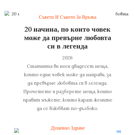
Съвети И Съвети За Връзка
20 начина, по които човек
може да превърне любовта
си в легенда
2026
Статията ви носи двадесет неща,
които един човек може да направи, за
да превърне любовта си в легенда.
Прочетете и разберете неща, които
правят мъжете, които карат жените
да се влюбват по-дълбоко.
Душевно Здраве