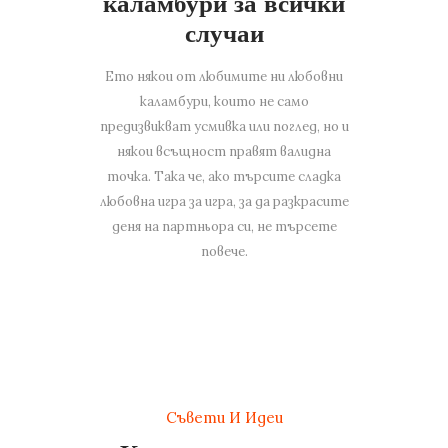
каламбури за всички
случаи
Ето някои от любимите ни любовни
каламбури, които не само
предизвикват усмивка или поглед, но и
някои всъщност правят валидна
точка. Така че, ако търсите сладка
любовна игра за игра, за да разкрасите
деня на партньора си, не търсете
повече.
Съвети И Идеи