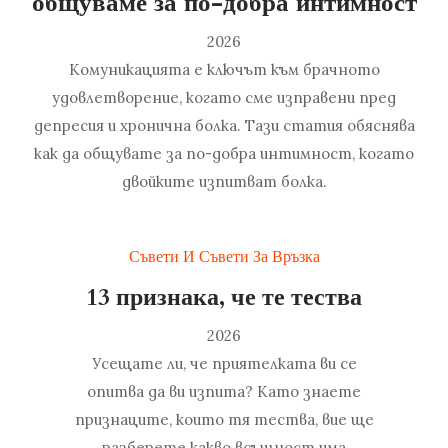
общуваме за по-добра интимност
2026
Комуникацията е ключът към брачното
удовлетворение, когато сме изправени пред
депресия и хронична болка. Тази статия обяснява
как да общувате за по-добра интимност, когато
двойките изпитват болка.
Съвети И Съвети За Връзка
13 признака, че те тества
2026
Усещате ли, че приятелката ви се
опитва да ви изпита? Като знаете
признаците, които тя тества, вие ще
разберете какво всъщност има