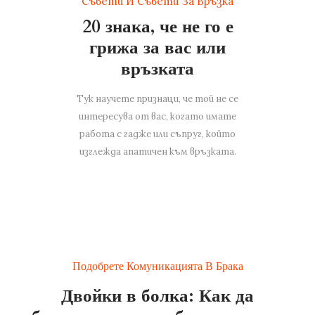
Съвети И Съвети За Връзка
20 знака, че не го е
грижа за вас или
връзката
Тук научете признаци, че той не се
интересува от вас, когато имате
работа с гадже или съпруг, който
изглежда апатичен към връзката.
Подобрете Комуникацията В Брака
Двойки в болка: Как да