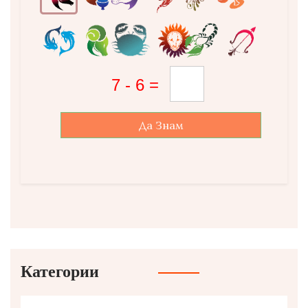
Да Знам
Категории