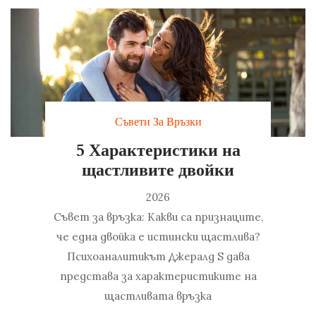
Съвети За Връзки
5 Характеристики на
щастливите двойки
2026
Съвет за връзка: Какви са признаците,
че една двойка е истински щастлива?
Психоаналитикът Джералд S дава
представа за характеристиките на
щастливата връзка