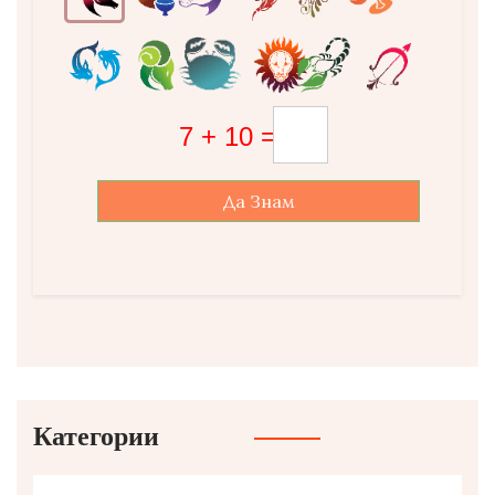
Да Знам
Категории