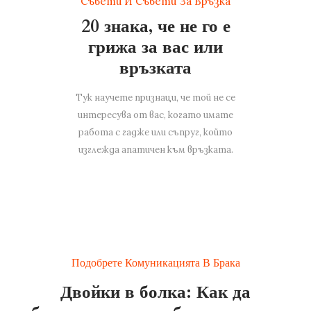
Съвети И Съвети За Връзка
20 знака, че не го е
грижа за вас или
връзката
Тук научете признаци, че той не се
интересува от вас, когато имате
работа с гадже или съпруг, който
изглежда апатичен към връзката.
Подобрете Комуникацията В Брака
Двойки в болка: Как да