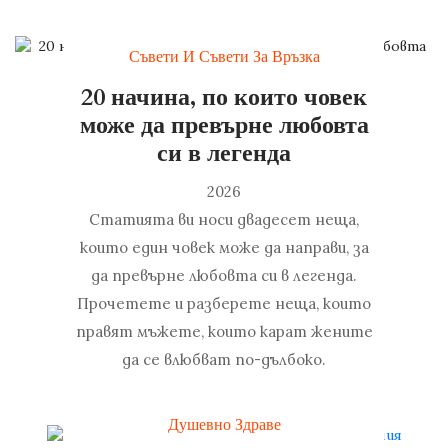
Съвети И Съвети За Връзка
20 начина, по които човек
може да превърне любовта
си в легенда
2026
Статията ви носи двадесет неща,
които един човек може да направи, за
да превърне любовта си в легенда.
Прочетете и разберете неща, които
правят мъжете, които карат жените
да се влюбват по-дълбоко.
Душевно Здраве