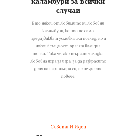
каламбури за всички
случаи
Ето някои от любимите ни любовни
каламбури, които не само
предизвикват усмивка или поглед, но и
някои всъщност правят валидна
точка. Така че, ако търсите сладка
любовна игра за игра, за да разкрасите
деня на партньора си, не търсете
повече.
Съвети И Идеи