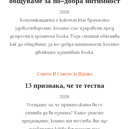
общуваме за по-добра интимност
2026
Комуникацията е ключът към брачното
удовлетворение, когато сме изправени пред
депресия и хронична болка. Тази статия обяснява
как да общувате за по-добра интимност, когато
двойките изпитват болка.
Съвети И Съвети За Връзка
13 признака, че те тества
2026
Усещате ли, че приятелката ви се
опитва да ви изпита? Като знаете
признаците, които тя тества, вие ще
разберете какво всъщност има