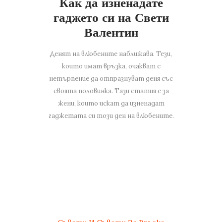
Как да изненадате
гаджето си на Свети
Валентин
Денят на влюбените наближава. Тези,
които имат връзка, очакват с
нетърпение да отпразнуват деня със
своята половинка. Тази статия е за
жени, които искат да изненадат
гаджетата си този ден на влюбените.